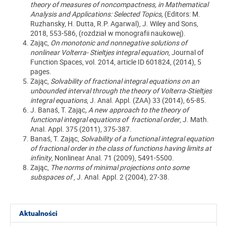
theory of measures of noncompactness, in Mathematical
Analysis and Applications: Selected Topics,
(Editors: M.
Ruzhansky, H. Dutta, R.P. Agarwal), J. Wiley and Sons,
2018, 553-586, (rozdział w monografii naukowej).
Zając,
On monotonic and nonnegative solutions of
nonlinear Volterra- Stieltjes integral equation
, Journal of
Function Spaces, vol. 2014, article ID 601824, (2014), 5
pages.
Zając,
Solvability of fractional integral equations on an
unbounded interval through the theory of Volterra-Stieltjes
integral equations
, J. Anal. Appl. (ZAA) 33 (2014), 65-85.
J. Banaś, T. Zając
, A new approach to the theory of
functional integral equations of fractional order
, J. Math.
Anal. Appl. 375 (2011), 375-387.
Banaś, T. Zając,
Solvability of a functional integral equation
of fractional order in the class of functions having limits at
infinity
, Nonlinear Anal. 71 (2009), 5491-5500.
Zając,
The norms of minimal projections onto some
subspaces of
, J. Anal. Appl. 2 (2004), 27-38.
Aktualności