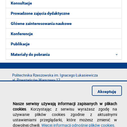
Konsultacje
Prowadzone zajęcia dydaktyczne
Główne zainteresowania naukowe
Konferencje
Publikacje
Materiały do pobrania
Politechnika Rzeszowska im. Ignacego Łukasiewicza
al. Powstańców Warszawy 12
35-029 Rzeszów
Akceptuję
tel.: +48 17 865 11 00
fax: +48 17 854 12 60
Nasze serwisy używają informacji zapisanych w plikach
e-mail:
kancelaria@prz.edu.pl
cookies
. Korzystając z serwisu wyrażasz zgodę na
Deklaracja dostępności
używanie plików cookies zgodnie z aktualnymi
Polityka prywatności
ustawieniami przeglądarki, które możesz zmienić w
Zgłoś błąd na stronie
dowolnej chwili.
Więcej informacji odnośnie plików cookies
.