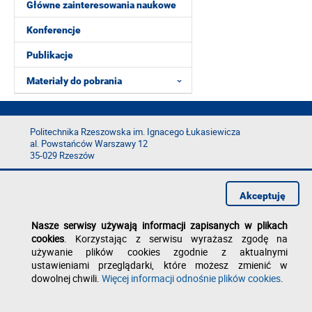
Główne zainteresowania naukowe
Konferencje
Publikacje
Materiały do pobrania
Politechnika Rzeszowska im. Ignacego Łukasiewicza
al. Powstańców Warszawy 12
35-029 Rzeszów
tel.: +48 17 865 11 00
fax: +48 17 854 12 60
Akceptuję
e-mail:
kancelaria@prz.edu.pl
Deklaracja dostępności
Nasze serwisy używają informacji zapisanych w plikach
Polityka prywatności
cookies
. Korzystając z serwisu wyrażasz zgodę na
Zgłoś błąd na stronie
używanie plików cookies zgodnie z aktualnymi
ustawieniami przeglądarki, które możesz zmienić w
dowolnej chwili.
Więcej informacji odnośnie plików cookies
.