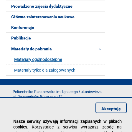
Prowadzone zajęcia dydaktyczne
Główne zainteresowania naukowe
Konferencje
Publikacje
Materiały do pobrania
Materialy ogólnodostępne
Materiały tylko dla zalogowanych
Politechnika Rzeszowska im. Ignacego Łukasiewicza
al. Powstańców Warszawy 12
35-029 Rzeszów
Akceptuję
tel.: +48 17 865 11 00
fax: +48 17 854 12 60
Nasze serwisy używają informacji zapisanych w plikach
e-mail:
kancelaria@prz.edu.pl
cookies
. Korzystając z serwisu wyrażasz zgodę na
Deklaracja dostępności