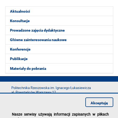
Aktualności
Konsultacje
Prowadzone zajęcia dydaktyczne
Główne zainteresowania naukowe
Konferencje
Publikacje
Materiały do pobrania
Politechnika Rzeszowska im. Ignacego Łukasiewicza
al. Powstańców Warszawy 12
35-029 Rzeszów
Akceptuję
tel.: +48 17 865 11 00
fax: +48 17 854 12 60
Nasze serwisy używają informacji zapisanych w plikach
e-mail:
kancelaria@prz.edu.pl